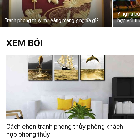
Ý nghĩa b
Tranh phong thủy mạ vàng mang ý nghĩa gì?
hợp với tu
XEM BÓI
Cách chọn tranh phong thủy phòng khách
hợp phong thủy