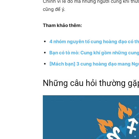
Chính vì lẽ đó mà những người cung khí thư
cũng để ý.
Tham khảo thêm:
4 nhóm nguyên tố cung hoàng đạo có th
Bạn có tò mò: Cung khí gồm những cun
[Mách bạn] 3 cung hoàng đạo mang Ngu
Những câu hỏi thường gặ