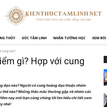
NG THỦY
GÓC TÂM LINH
NHÂN TƯỚNG HỌC
XEM BÓI
ới cung nào?
iểm gì? Hợp với cung
ng đạo nào? Người có cung hoàng đạo thuộc nhóm
hư thế nào?
Những thắc mắc thường gặp về nhóm các
 Hôm nay mời bạn cùng chúng tôi tìm hiểu chi tiết xem
ây nhé!