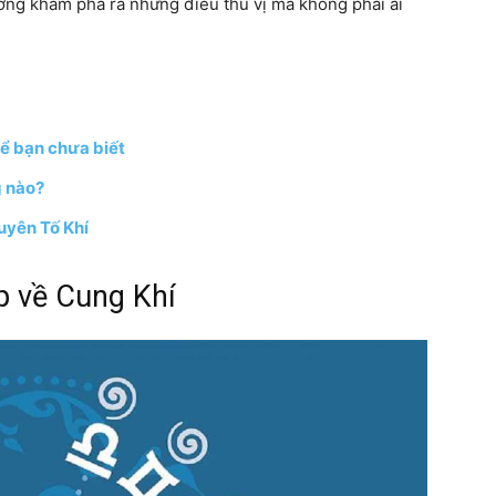
ờng khám phá ra những điều thú vị mà không phải ai
ể bạn chưa biết
g nào?
yên Tố Khí
p về Cung Khí