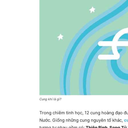
Cung khí là gì?
Trong chiêm tinh học, 12 cung hoàng đạo đư
Nước. Giống những cung nguyên tố khác,
c
tương tự nhau.gồm có:
Thiên Bình, Song Tử,