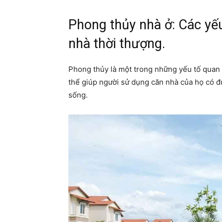
Phong thủy nhà ở: Các yế
nhà thời thượng.
Phong thủy là một trong những yếu tố quan
thể giúp người sử dụng căn nhà của họ có đ
sống.