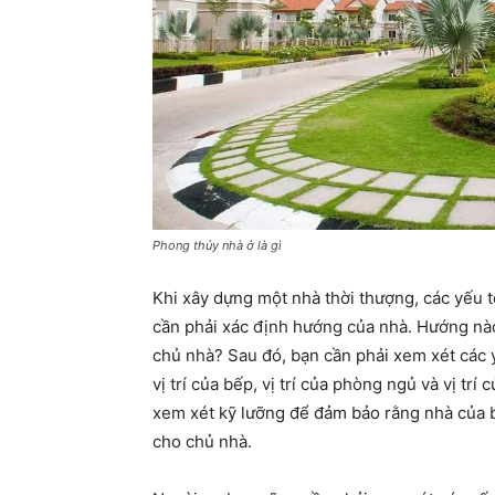
Phong thủy nhà ở là gì
Khi xây dựng một nhà thời thượng, các yếu 
cần phải xác định hướng của nhà. Hướng nà
chủ nhà? Sau đó, bạn cần phải xem xét các yế
vị trí của bếp, vị trí của phòng ngủ và vị tr
xem xét kỹ lưỡng để đảm bảo rằng nhà của 
cho chủ nhà.