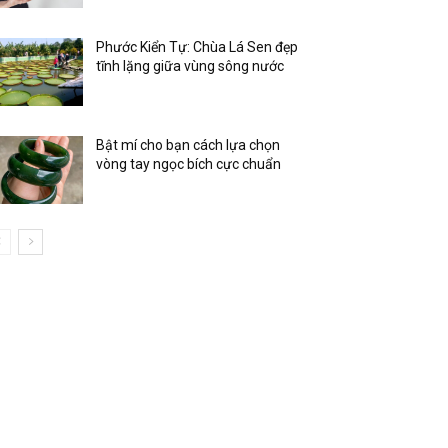
Phước Kiển Tự: Chùa Lá Sen đẹp
tĩnh lặng giữa vùng sông nước
Bật mí cho bạn cách lựa chọn
vòng tay ngọc bích cực chuẩn