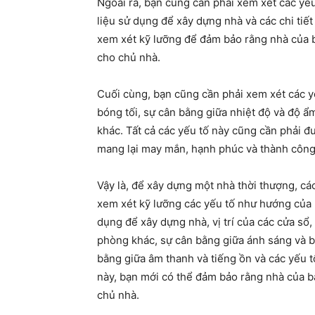
Ngoài ra, bạn cũng cần phải xem xét các yế
liệu sử dụng để xây dựng nhà và các chi tiế
xem xét kỹ lưỡng để đảm bảo rằng nhà của 
cho chủ nhà.
Cuối cùng, bạn cũng cần phải xem xét các y
bóng tối, sự cân bằng giữa nhiệt độ và độ ẩ
khác. Tất cả các yếu tố này cũng cần phải 
mang lại may mắn, hạnh phúc và thành công
Vậy là, để xây dựng một nhà thời thượng, cá
xem xét kỹ lưỡng các yếu tố như hướng của n
dụng để xây dựng nhà, vị trí của các cửa sổ, 
phòng khác, sự cân bằng giữa ánh sáng và bó
bằng giữa âm thanh và tiếng ồn và các yếu tố
này, bạn mới có thể đảm bảo rằng nhà của 
chủ nhà.