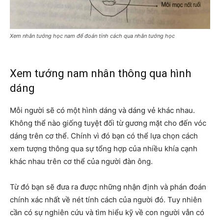
Xem nhân tướng học nam để đoán tính cách qua nhân tướng học
Xem tướng nam nhân thông qua hình
dáng
Mỗi người sẽ có một hình dáng và dáng vẻ khác nhau.
Không thể nào giống tuyệt đối từ gương mặt cho đến vóc
dáng trên cơ thể. Chính vì đó bạn có thể lựa chọn cách
xem tượng thông qua sự tổng hợp của nhiều khía cạnh
khác nhau trên cơ thể của người đàn ông.
Từ đó bạn sẽ đưa ra được những nhận định và phán đoán
chính xác nhất về nét tính cách của người đó. Tuy nhiên
cần có sự nghiên cứu và tìm hiểu kỹ về con người vẫn có