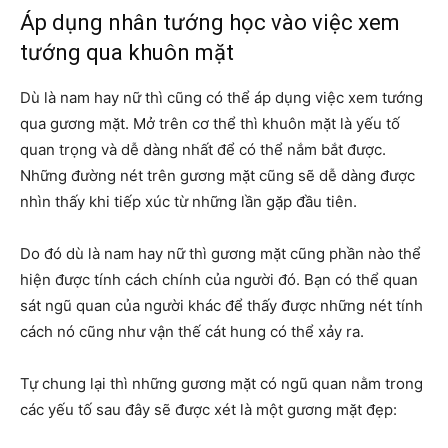
Áp dụng nhân tướng học vào việc xem
tướng qua khuôn mặt
Dù là nam hay nữ thì cũng có thể áp dụng việc xem tướng
qua gương mặt. Mở trên cơ thể thì khuôn mặt là yếu tố
quan trọng và dễ dàng nhất để có thể nắm bắt được.
Những đường nét trên gương mặt cũng sẽ dễ dàng được
nhìn thấy khi tiếp xúc từ những lần gặp đầu tiên.
Do đó dù là nam hay nữ thì gương mặt cũng phần nào thể
hiện được tính cách chính của người đó. Bạn có thể quan
sát ngũ quan của người khác để thấy được những nét tính
cách nó cũng như vận thế cát hung có thể xảy ra.
Tự chung lại thì những gương mặt có ngũ quan nằm trong
các yếu tố sau đây sẽ được xét là một gương mặt đẹp: