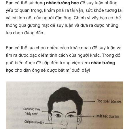
Bạn có thể sử dụng
nhân tướng học
để suy luận những
yếu tố quan trọng, khám phá ra tài vận, sức khỏe tương lai
và cả tính nết của người đàn ông. Chính vì vậy bạn có thể
thông qua gương mặt để suy luận và đưa ra được những
lựa chọn đúng đắn.
Bạn có thể lựa chọn nhiều cách khác nhau để suy luận và
tìm ra được đặc điểm tính cách của người khác. Trong đó
phổ biến được đề cập đến trong việc xem
nhân tướng
học
cho đàn ông sẽ được bật mí dưới đây!