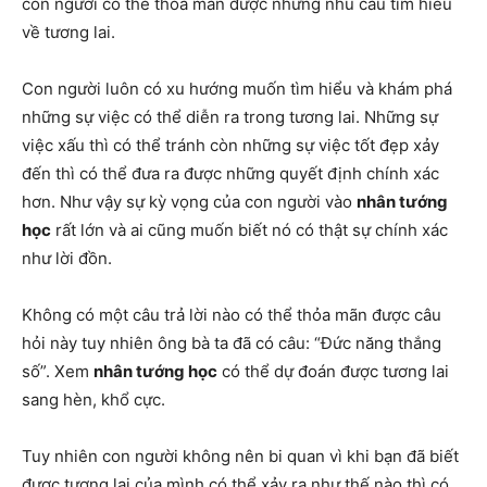
con người có thể thỏa mãn được những nhu cầu tìm hiểu
về tương lai.
Con người luôn có xu hướng muốn tìm hiểu và khám phá
những sự việc có thể diễn ra trong tương lai. Những sự
việc xấu thì có thể tránh còn những sự việc tốt đẹp xảy
đến thì có thể đưa ra được những quyết định chính xác
hơn. Như vậy sự kỳ vọng của con người vào
nhân tướng
học
rất lớn và ai cũng muốn biết nó có thật sự chính xác
như lời đồn.
Không có một câu trả lời nào có thể thỏa mãn được câu
hỏi này tuy nhiên ông bà ta đã có câu: “Đức năng thắng
số”. Xem
nhân tướng học
có thể dự đoán được tương lai
sang hèn, khổ cực.
Tuy nhiên con người không nên bi quan vì khi bạn đã biết
được tương lai của mình có thể xảy ra như thế nào thì có