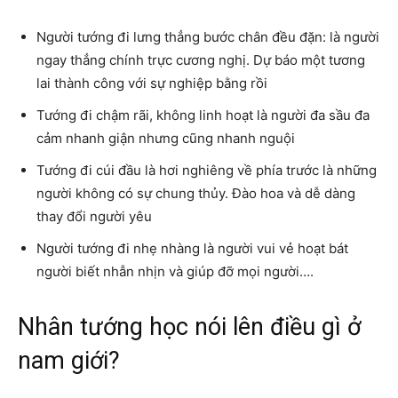
Người tướng đi lưng thẳng bước chân đều đặn: là người
ngay thẳng chính trực cương nghị. Dự báo một tương
lai thành công với sự nghiệp bằng rồi
Tướng đi chậm rãi, không linh hoạt là người đa sầu đa
cảm nhanh giận nhưng cũng nhanh nguội
Tướng đi cúi đầu là hơi nghiêng về phía trước là những
người không có sự chung thủy. Đào hoa và dễ dàng
thay đổi người yêu
Người tướng đi nhẹ nhàng là người vui vẻ hoạt bát
người biết nhẫn nhịn và giúp đỡ mọi người….
Nhân tướng học nói lên điều gì ở
nam giới?