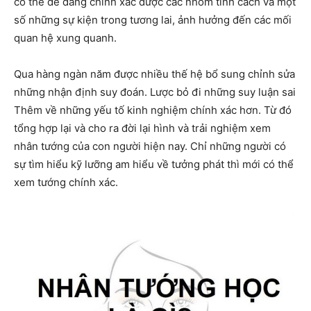
có thể dễ dàng chính xác được các nhóm tính cách và một
số những sự kiện trong tương lai, ảnh hưởng đến các mối
quan hệ xung quanh.
Qua hàng ngàn năm được nhiều thế hệ bổ sung chỉnh sửa
những nhận định suy đoán. Lược bỏ đi những suy luận sai
Thêm về những yếu tố kinh nghiệm chính xác hơn. Từ đó
tổng hợp lại và cho ra đời lại hình và trải nghiệm xem
nhân tướng của con người hiện nay. Chỉ những người có
sự tìm hiểu kỹ lưỡng am hiểu về tưởng phát thì mới có thể
xem tướng chính xác.