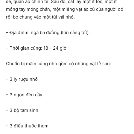
sẽ, quần áo chỉnh tề. Sau đó, cắt lấy một ít tóc, một ít
móng tay móng chân, một miếng vạt áo cũ của người đó
rồi bỏ chung vào một túi vải nhỏ.
– Địa điểm: ngã ba đường (lớn càng tốt).
– Thời gian cúng: 18 – 24 giờ.
Chuẩn bị mâm cúng nhỏ gồm có những vật lễ sau:
– 3 ly rượu nhỏ
– 3 ngọn đèn cầy
– 3 bộ tam sinh
– 3 điếu thuốc thơm